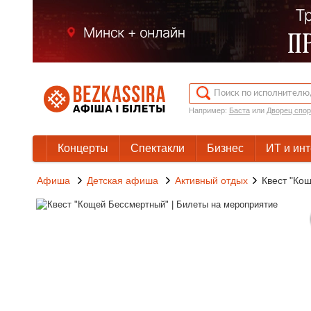
Например:
Баста
или
Дворец спор
Концерты
Спектакли
Бизнес
ИТ и ин
Афиша
Детская афиша
Активный отдых
Квест "Ко