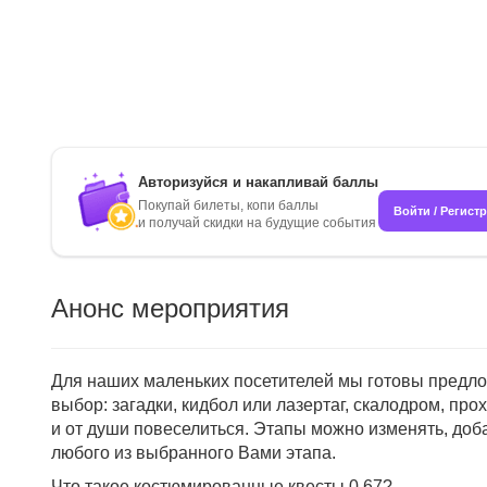
Авторизуйся и накапливай баллы
Покупай билеты, копи баллы
Войти / Регист
и получай скидки на будущие события
Анонс мероприятия
Для наших маленьких посетителей мы готовы предлож
выбор: загадки, кидбол или лазертаг, скалодром, пр
и от души повеселиться. Этапы можно изменять, доб
любого из выбранного Вами этапа.
Что такое костюмированные квесты 0.67?