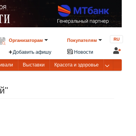
RU
Организаторам
Покупателям
Добавить афишу
Новости
ивали
Выставки
Красота и здоровье
й"