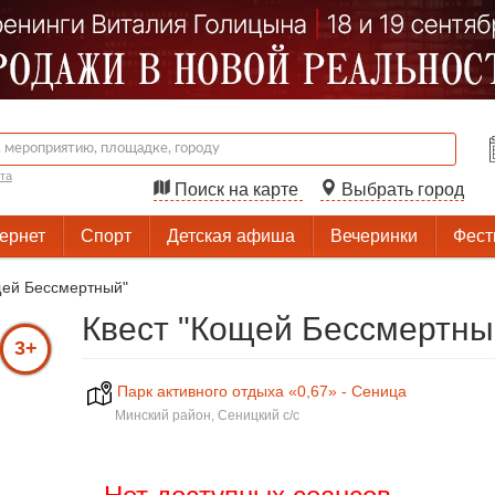
та
Поиск на карте
Выбрать город
тернет
Спорт
Детская афиша
Вечеринки
Фест
щей Бессмертный"
Квест "Кощей Бессмертны
3+
Парк активного отдыха «0,67» - Сеница
Минский район, Сеницкий с/с