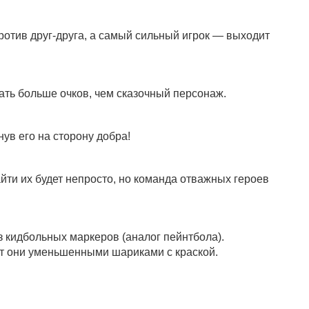
против друг-друга, а самый сильный игрок — выходит
рать больше очков, чем сказочный персонаж.
ув его на сторону добра!
йти их будет непросто, но команда отважных героев
з кидбольных маркеров (аналог пейнтбола).
ют они уменьшенными шариками с краской.