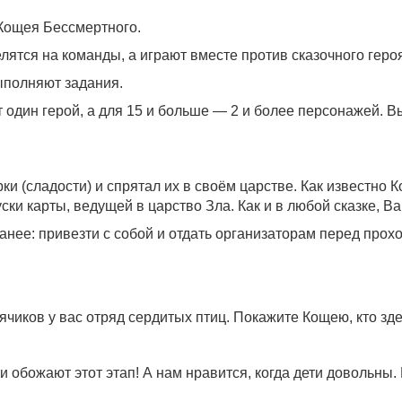
 Кощея Бессмертного.
елятся на команды, а играют вместе против сказочного геро
ыполняют задания.
т один герой, а для 15 и больше — 2 и более персонажей. 
ки (сладости) и спрятал их в своём царстве. Как известн
ски карты, ведущей в царство Зла. Как и в любой сказке, В
анее: привезти с собой и отдать организаторам перед прох
чиков у вас отряд сердитых птиц. Покажите Кощею, кто зде
и обожают этот этап! А нам нравится, когда дети довольны