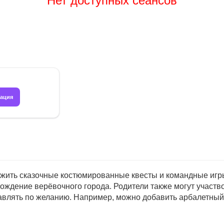
Нет доступных сеансов
рация
ить сказочные костюмированные квесты и командные игры.
охождение верёвочного города. Родители также могут участв
авлять по желанию. Например, можно добавить арбалетный