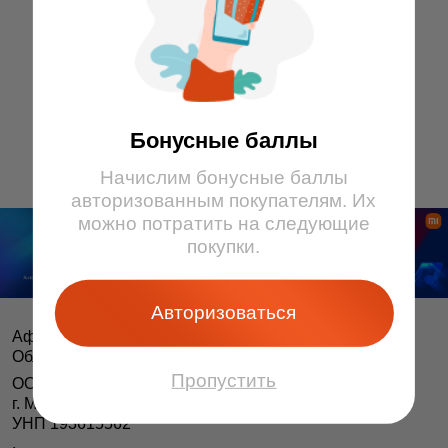
3
4
40
41
5
6
38
39
7
8
36
37
1 ярус
9
10
34
35
11
12
32
33
13
14
15
16
17
18
19
20
21
22
23
24
25
26
27
28
29
30
31
44
45
46
47
48
49
50
51
52
53
54
55
56
57
58
59
2 ярус
3 ярус
Бонусные баллы
Начислим бонусные баллы
авторизованным покупателям. Их
можно потратить на следующие
покупки.
Авторизоваться
Афіша і білеты BezKassira.by
©
Облачная система продажи билетов, 2013 — 2026
Пропустить
ООО «БЕЗКАССИРА БАЙ» Республика Беларусь
г. Минск, ул. Короля, 9, оф. 1
УНП 193615562
.