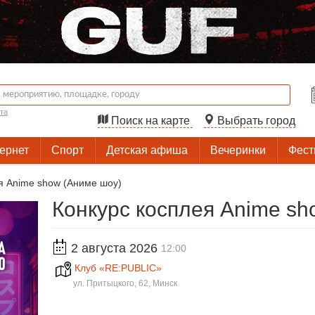
та
Поиск на карте
Выбрать город
тернет
Спорт
Детская афиша
Вечеринки
Фест
я Anime show (Аниме шоу)
Конкурс косплея Anime sh
2 августа 2026
12:00
Клуб «RE:PUBLIC»
ул. Притыцкого, 62, Минск