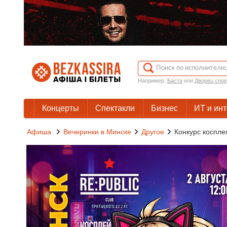
Например:
Баста
или
Дворец спор
Концерты
Спектакли
Бизнес
ИТ и ин
Афиша
Вечеринки в Минске
Другое
Конкурс коспле