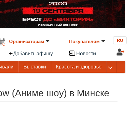
RU
Организаторам
Покупателям
Добавить афишу
Новости
ивали
Выставки
Красота и здоровье
ow (Аниме шоу) в Минске