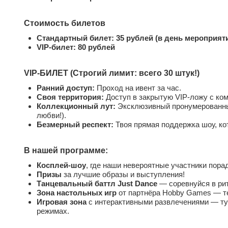
Стоимость билетов
Стандартный билет: 35 рублей (в день мероприяти
VIP-билет: 80 рублей
VIP-БИЛЕТ (Строгий лимит: всего 30 штук!)
Ранний доступ:
Проход на ивент за час.
Своя территория:
Доступ в закрытую VIP-ложу с ко
Коллекционный лут:
Эксклюзивный пронумерованный
любви!).
Безмерный респект:
Твоя прямая поддержка шоу, к
В нашей программе:
Косплей-шоу
, где наши невероятные участники пор
Призы
за лучшие образы и выступления!
Танцевальный баттл Just Dance
— соревнуйся в рит
Зона настольных игр
от партнёра Hobby Games — тес
Игровая зона
с интерактивными развлечениями — тур
режимах.