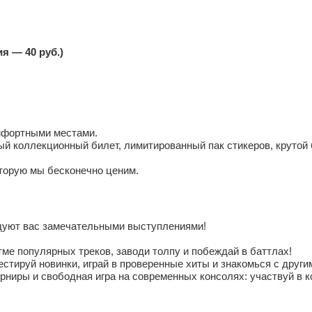
я — 40 руб.)
мфортными местами.
 коллекционный билет, лимитированный пак стикеров, крутой б
оторую мы бесконечно ценим.
адуют вас замечательными выступлениями!
ме популярных треков, заводи толпу и побеждай в баттлах!
тируй новинки, играй в проверенные хиты и знакомься с други
ниры и свободная игра на современных консолях: участвуй в 