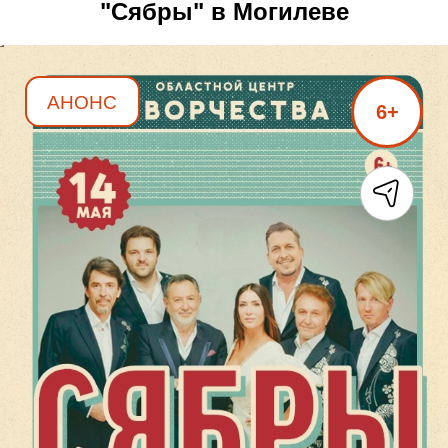
"Сябры" в Могилеве
АНОНС
6+