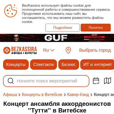
BezKassira использует файлы cookie для
полноценной работы и совершенствования сервиса.
Продолжая использовать наш сайт, вы
соглашаетесь, что мы можем разместить файлы
cookie.
Подробнее
Понятно
Ru
Выбрать город
Концерты
Спектакли
Бизнес
ИТ и интернет
Концерт ан
Афиша
Концерты в Витебске
Кавер-бэнд
Концерт ансамбля аккордеонистов
''Тутти'' в Витебске