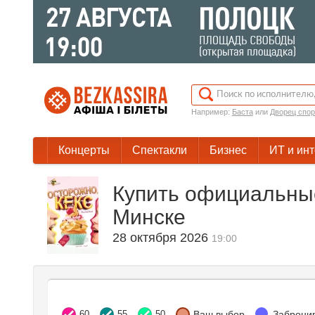
Например:
Баста
или
Дворец спор
Концерты
Спектакли
Бизнес
ИТ и ин
Купить официальные
Минске
28 октября 2026
19:00
60
55
50
Ваш выбор
Заброни