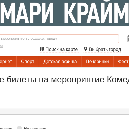
та
Поиск на карте
Выбрать город
тернет
Спорт
Детская афиша
Вечеринки
Фест
 билеты на мероприятие Комед
ровано
Недоступно