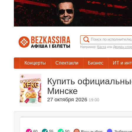
Например:
Баста
или
Дворец спор
Концерты
Спектакли
Бизнес
ИТ и ин
Купить официальные
Минске
27 октября 2026
19:00
60
55
50
Ваш выбор
Заброни