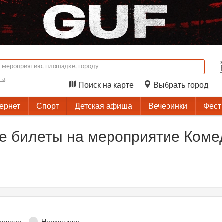
та
Поиск на карте
Выбрать город
тернет
Спорт
Детская афиша
Вечеринки
Фест
 билеты на мероприятие Комед
ровано
Недоступно