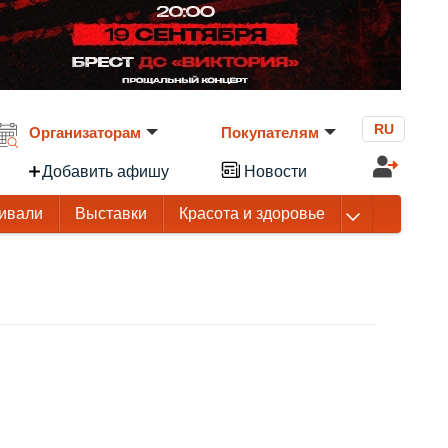
RU
Организаторам
Покупателям
Добавить афишу
Новости
ивали
Выставки
Красота и здоровье