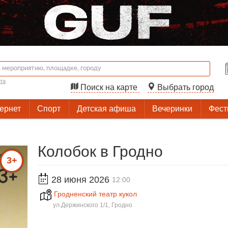
та
Поиск на карте
Выбрать город
тернет
Спорт
Детская афиша
Вечеринки
Фест
Колобок в Гродно
3+
28 июня 2026
12:00
Гродненский театр кукол
ул.Держинского 1/1, Гродно