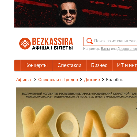
Например:
Баста
или
Дворец спор
Концерты
Спектакли
Бизнес
ИТ и ин
Афиша
Спектакли в Гродно
Детские
Колобок