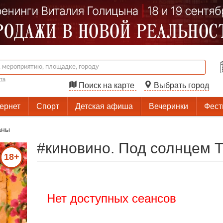
та
Поиск на карте
Выбрать город
тернет
Спорт
Детская афиша
Вечеринки
Фест
аны
#киновино. Под солнцем 
18+
Нет доступных сеансов