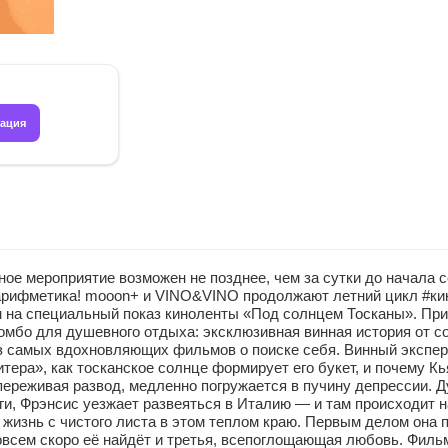
рация
ероприятие возможен не позднее, чем за сутки до начала се
ая арифметика! mooon+ и VINO&VINO продолжают летний цикл #
м на специальный показ киноленты «Под солнцем Тосканы». При
омбо для душевного отдыха: эксклюзивная винная история от с
о из самых вдохновляющих фильмов о поиске себя. Винный экспе
ера», как тосканское солнце формирует его букет, и почему К
ереживая развод, медленно погружается в пучину депрессии. Ду
ги, Фрэнсис уезжает развеяться в Италию — и там происходит 
 жизнь с чистого листа в этом теплом краю. Первым делом она 
совсем скоро её найдёт и третья, всепоглощающая любовь. Фил