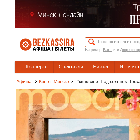
Например:
Баста
или
Дворец спор
Концерты
Спектакли
Бизнес
ИТ и ин
Афиша
Кино в Минске
#киновино. Под солнцем Тоск