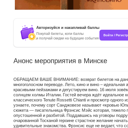
Авторизуйся и накапливай баллы
Покупай билеты, копи баллы
Войти / Регист
и получай скидки на будущие события
Анонс мероприятия в Минске
ОБРАЩАЕМ ВАШЕ ВНИМАНИЕ: возврат билетов на данное м
многоголосном переводе. Лето, кино и вино – идеальн
красивыми пейзажами и дегустируем вино. 16 июля зовё
солнцем холмы Италии. Гостей вечера ждёт идеальное к
классического Tenute Rossetti Chianti и просмотр одног
узнаете, почему сорт Санджовезе называют «кровью Юпит
сюжета — писательница Фрэнсис Мэйс которая, тяжело п
опустошенной и разбитой. Поддавшись на уговоры подру
очарованной Тосканой героине страстное желание начать
удивительные знакомства. Фрэнсис еще не ведает, что 