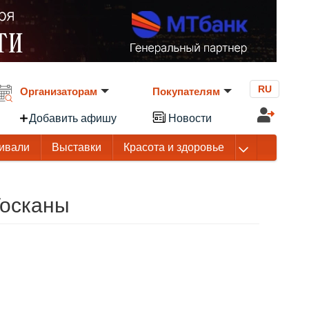
RU
Организаторам
Покупателям
Добавить афишу
Новости
ивали
Выставки
Красота и здоровье
Тосканы