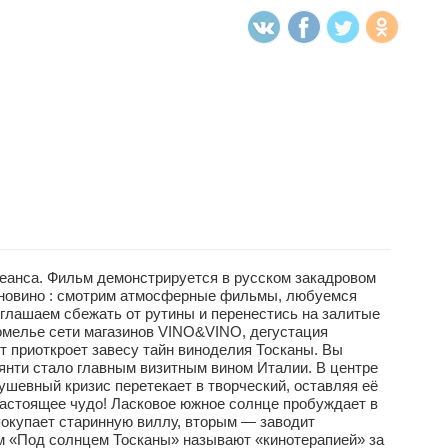
анса. Фильм демонстрируется в русском закадровом
киновино : смотрим атмосферные фильмы, любуемся
глашаем сбежать от рутины и перенестись на залитые
омелье сети магазинов VINO&VINO, дегустация
рт приоткроет завесу тайн виноделия Тосканы. Вы
ьянти стало главным визитным вином Италии. В центре
шевный кризис перетекает в творческий, оставляя её
настоящее чудо! Ласковое южное солнце пробуждает в
покупает старинную виллу, вторым — заводит
ьм «Под солнцем Тосканы» называют «кинотерапией» за