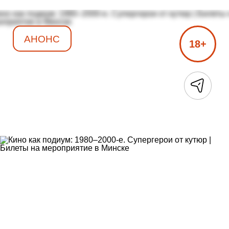
АНОНС
18+