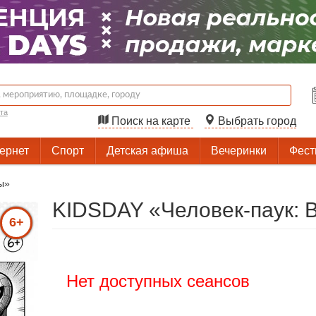
та
Поиск на карте
Выбрать город
тернет
Спорт
Детская афиша
Вечеринки
Фест
ы»
KIDSDAY «Человек-паук: 
6+
Нет доступных сеансов