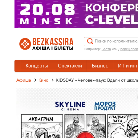
Например:
Баста
или
Дворец спор
Концерты
Спектакли
Бизнес
ИТ и ин
Афиша
Кино
KIDSDAY «Человек-паук: Вдали от школ