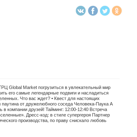
ТРЦ Global Market погрузиться в увлекательный мир
ить его самые легендарные подвиги и насладиться
еленных. Что вас ждет? • Квест для настоящих
кая паутина от дружелюбного соседа Человека-Паука А
в компании друзей! Тайминг: 12:00-12:40 Встреча
вселенные». Дресс-код: в стиле супергероя Партнер
ического производства, по праву снискало любовь