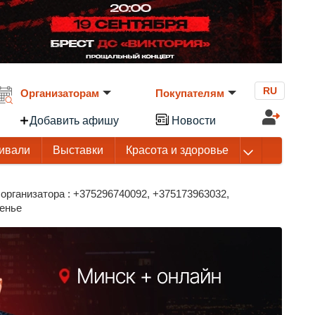
RU
Организаторам
Покупателям
Добавить афишу
Новости
ивали
Выставки
Красота и здоровье
организатора : +375296740092, +375173963032,
сенье