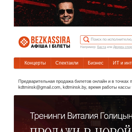
Например:
Баста
или
Дворец спор
Концерты
Спектакли
Бизнес
ИТ и ин
Предварительная продажа билетов онлайн и в точках п
kdtminsk@gmail.com, kdtminsk.by, время работы кассы т