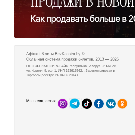
Афіша і білеты BezKassira.by
©
Облачная система продажи билетов, 2013 — 2026
ООО «БЕЗКАССИРА БАЙ» Республика Беларусь г. Минск,
ул. Короля, 9, оф. 1. УНП 193615562. . Зарегистрирован в
Торговом реестре РБ 04.06.2014 г.
Мы в соц. сетях