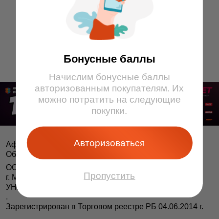
13
14
15
9
10
11
12
13
14
15
16
16
17
1
2
3
4
5
6
7
8
Бонусные баллы
Начислим бонусные баллы
авторизованным покупателям. Их
можно потратить на следующие
покупки.
Авторизоваться
Афіша і білеты BezKassira.by
©
Облачная система продажи билетов, 2013 — 2026
ООО «БЕЗКАССИРА БАЙ» Республика Беларусь
Пропустить
г. Минск, ул. Короля, 9, оф. 1
УНП 193615562
.
Зарегистрирован в Торговом реестре РБ 04.06.2014 г.