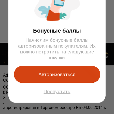
13
14
15
9
10
11
12
13
14
15
16
16
17
1
2
3
4
5
6
7
8
Бонусные баллы
Начислим бонусные баллы
авторизованным покупателям. Их
можно потратить на следующие
покупки.
Авторизоваться
Афіша і білеты BezKassira.by
©
Облачная система продажи билетов, 2013 — 2026
ООО «БЕЗКАССИРА БАЙ» Республика Беларусь
Пропустить
г. Минск, ул. Короля, 9, оф. 1
УНП 193615562
.
Зарегистрирован в Торговом реестре РБ 04.06.2014 г.