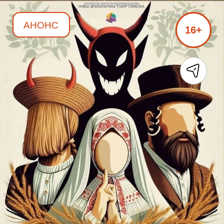
АНОНС
16+