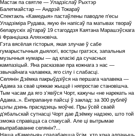
Мастак па святле — Уладзіслаў Рыхтэр
Балетмайстар — Андрэй Токараў
Спектакль «‎Камедыя» пастаўлены паводле п'есы
Уладзіміра Рудава, якую ён напісаў па матывах твораў
беларускіх аўтараў 19 стагоддзя Каятана Марашэўскага
і Францішка Аляхновіча.
Гэта вясёлая гісторыя, якая злучае ў сабе
гумарыстычныя дыялогі, востры гратэск, запальныя
музычныя нумары — ад класікі да сучасных
кампазіцый. Яна расказвае пра кожнага з нас —
звычайнага чалавека, яго сілу і слабасці.
Селянін Дзёмка пакрыўдзіўся на першага чалавека —
Адама за сваё цяжкае жыццё і няпростае становішча.
Тым часам да яго з’явіўся Чорт, кажучы «не нарекать на
Адама..». Ёнпрапануе пайсці ў заклад: за 300 рублёў
цэлы дзень прасядзець моўчкі. Пры ўсёй сваёй
д'ябальскай сутнасці Чорт дае Дзёмку надзею, што той
зможа справіцца са спакусай. Але ці вытрымае
выпрабаванне селянін?...
Наша «‎Камедыя» спадабаецца ўсім, хто хоча адпачыць