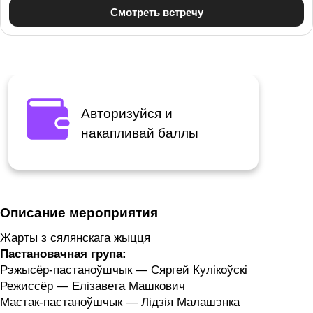
Авторизуйся и
накапливай баллы
Описание мероприятия
Жарты з сялянскага жыцця
Пастановачная група:
Рэжысёр-пастаноўшчык — Сяргей Кулікоўскі
Режиссёр — Елізавета Машкович
Мастак-пастаноўшчык — Лідзія Малашэнка