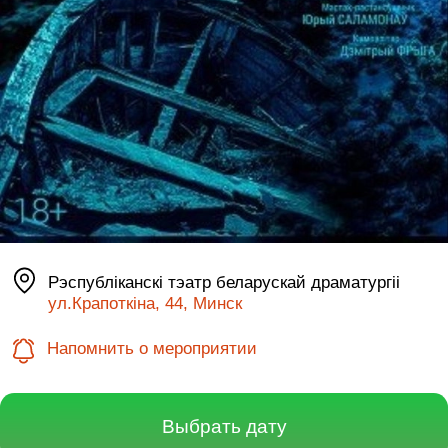
Рэспублiканскi тэатр беларускай драматургii
ул.Крапоткіна, 44, Минск
Напомнить о мероприятии
Выбрать дату