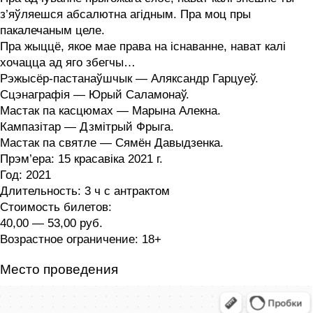
з’яўляешся абсалютна агідным. Пра моц пры
пакалечаным целе.
Пра жыццё, якое мае права на існаванне, нават калі
хочацца ад яго збегчы…
Рэжысёр-пастанаўшчык — Аляксандр Гарцуеў.
Сцэнаграфія — Юрый Саламонаў.
Мастак па касцюмах — Марына Алекна.
Кампазітар — Дзмітрый Фрыга.
Мастак па святле — Сямён Давыдзенка.
Прэм’ера: 15 красавіка 2021 г.
Год:
2021
Длительность:
3 ч с антрактом
Стоимость билетов:
40,00 — 53,00 руб.
Возрастное ограничение:
18+
Место проведения