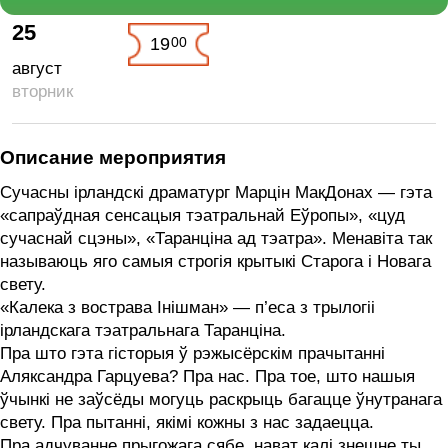
25
00
19
август
вторник
Описание мероприятия
Сучасны ірландскі драматург Марцін МакДонах — гэта
«‎сапраўдная сенсацыя тэатральнай Еўропы», «‎цуд
сучаснай сцэны», «‎Таранціна ад тэатра». Менавіта так
называюць яго самыя строгія крытыкі Старога і Новага
свету.
«‎Калека з вострава Інішман» — п’еса з трылогіі
ірландскага тэатральнага Таранціна.
Пра што гэта гісторыя ў рэжысёрскім прачытанні
Аляксандра Гарцуева? Пра нас. Пра тое, што нашыя
ўчынкі не заўсёды могуць раскрыць багацце ўнутранага
свету. Пра пытанні, якімі кожны з нас задаецца.
Пра адчуванне прыгожага сябе, нават калі знешне ты