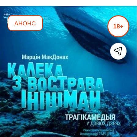
АНОНС
18+