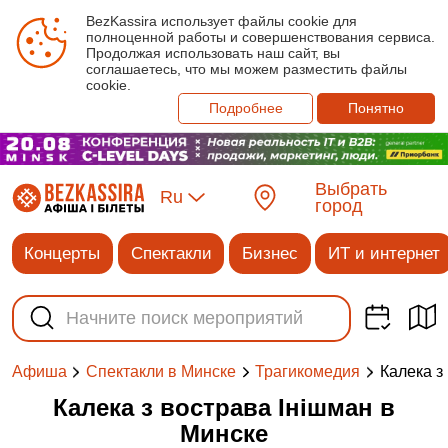
BezKassira использует файлы cookie для
полноценной работы и совершенствования сервиса.
Продолжая использовать наш сайт, вы
соглашаетесь, что мы можем разместить файлы
cookie.
Подробнее
Понятно
Выбрать
Ru
город
Концерты
Спектакли
Бизнес
ИТ и интернет
Калека з
Афиша
Спектакли в Минске
Трагикомедия
Калека з вострава Інішман в
Минске