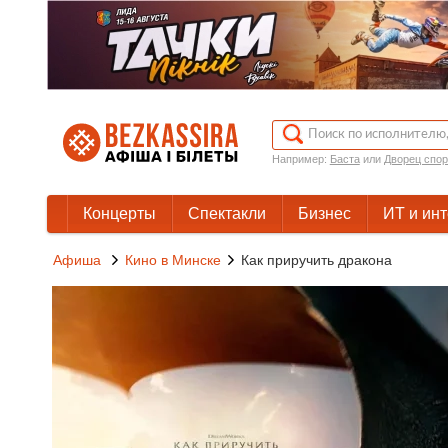
Например:
Баста
или
Дворец спор
Концерты
Спектакли
Бизнес
ИТ и ин
Афиша
Кино в Минске
Как приручить дракона