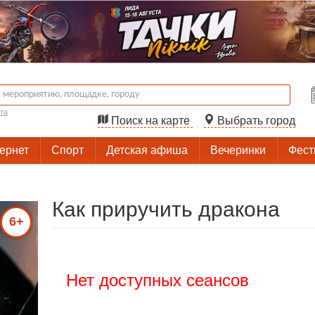
та
Поиск на карте
Выбрать город
тернет
Спорт
Детская афиша
Вечеринки
Фест
Как приручить дракона
6+
Нет доступных сеансов