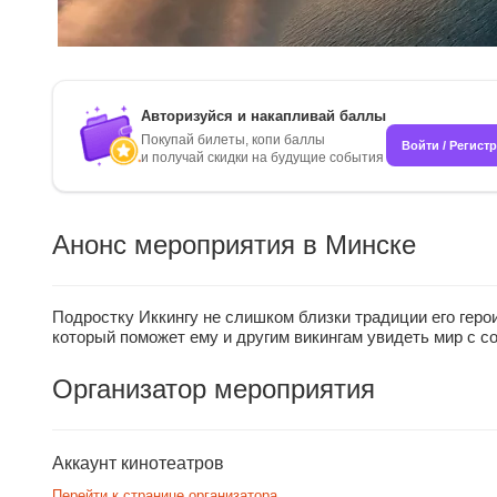
Авторизуйся и накапливай баллы
Покупай билеты, копи баллы
Войти / Регист
и получай скидки на будущие события
Анонс мероприятия в Минске
Подростку Иккингу не слишком близки традиции его геро
который поможет ему и другим викингам увидеть мир с с
Организатор мероприятия
Аккаунт кинотеатров
Перейти к странице организатора