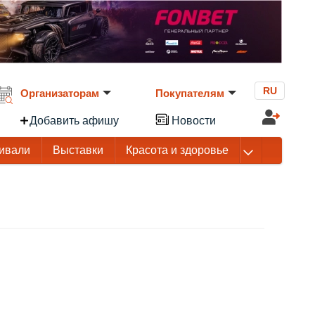
RU
Организаторам
Покупателям
Добавить афишу
Новости
ивали
Выставки
Красота и здоровье