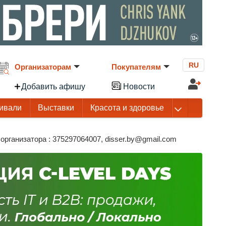
RU
Организаторам
Покупателям
Добавить афишу
Новости
ивали
Выставки
Красота и здоровье
рганизатора : 375297064007, disser.by@gmail.com