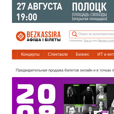
Например:
Баста
или
Дворец спор
Концерты
Спектакли
Бизнес
ИТ и ин
Предварительная продажа билетов онлайн и в точках п