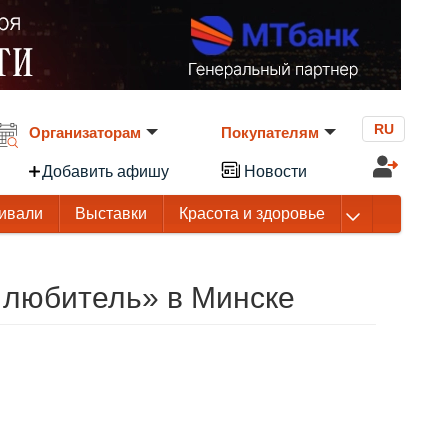
RU
Организаторам
Покупателям
Добавить афишу
Новости
ивали
Выставки
Красота и здоровье
 любитель» в Минске