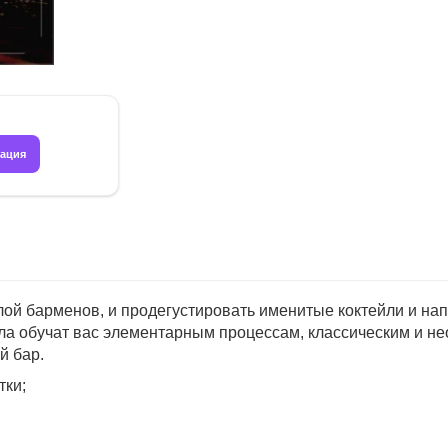
рация
ой барменов, и продегустировать именитые коктейли и напит
а обучат вас элементарным процессам, классическим и нео
й бар.
тки;