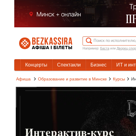
Например:
Баста
или
Дворец спор
Концерты
Спектакли
Бизнес
ИТ и ин
Афиша
Образование и развитие в Минске
Курсы
Ин