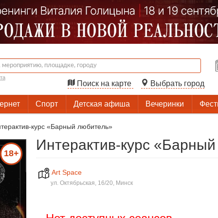
та
Поиск на карте
Выбрать город
тернет
Спорт
Детская афиша
Вечеринки
Фест
терактив-курс «Барный любитель»
Интерактив-курс «Барный
18+
Art Space
ул. Октябрьская, 16/20, Минск