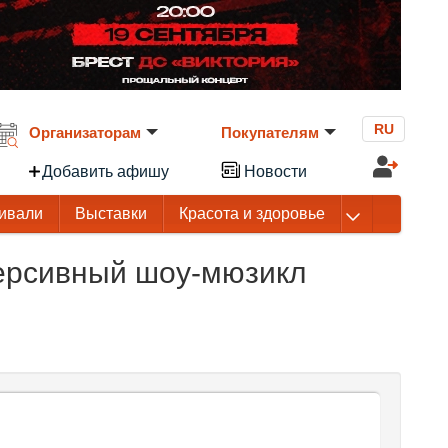
RU
Организаторам
Покупателям
Добавить афишу
Новости
ивали
Выставки
Красота и здоровье
ерсивный шоу-мюзикл