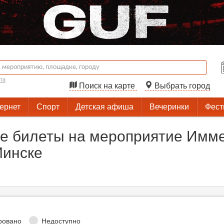
та
Поиск на карте
Выбрать город
тернет
Спорт
Детская афиша
Вечеринки
Фест
е билеты на мероприятие Имм
Минске
ровано
Недоступно