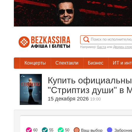
Например:
Баста
или
Дворец спор
Концерты
Спектакли
Бизнес
ИТ и ин
Купить официальны
"Стриптиз души" в 
15 декабря 2026
19:00
60
55
50
Ваш выбор
Заброни