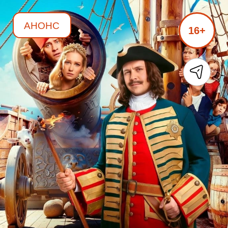
АНОНС
16+