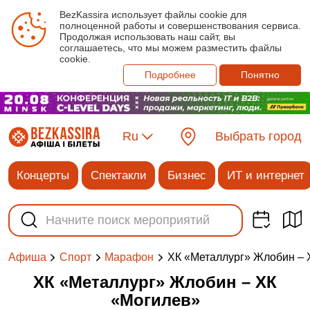
BezKassira использует файлы cookie для
полноценной работы и совершенствования сервиса.
Продолжая использовать наш сайт, вы
соглашаетесь, что мы можем разместить файлы
cookie.
Подробнее
Понятно
Ru
Выбрать город
Концерты
Спектакли
Бизнес
ИТ и интернет
ХК «Металлург» Жлобин – 
Афиша
Спорт
Марафон
ХК «Металлург» Жлобин – ХК
«Могилев»