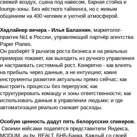
свежий воздух, сцена под навесом, барная стойка и
lounge-зоны. Без жёсткого тайминга, но с живым
общением на 400 человек и уютной атмосферой.
Хедлайнер вечера - Илья Балахнин
, маркетолог-
практик №1 в России, управляющий партнёр агентства
Paper Planes.
Он разберёт 9 рычагов роста бизнеса и на реальных
примерах покажет, как выходить из ручного управления
и настраивать системный рост. Конкретно - как влиять
на прибыль через данные, а не интуицию; какие
инструменты развития актуальны прямо сейчас; как
выстроить процессы без перегрузок; как
структурировать команду и зоны ответственности; как
использовать данные в управлении людьми; и где
автоматизация реально снижает расходы.
Особую ценность дадут пять белорусских спикеров.
Своими кейсами поделятся представители Яндекса,
MODUM, av.by, REALT, БНБ-Банка. Каждый со своей