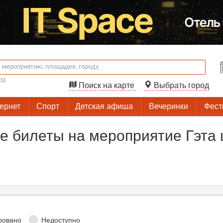
та
Поиск на карте
Выбрать город
тернет
Спорт
Детская афиша
Вечеринки
Фест
 билеты на мероприятие Гэта 
ровано
Недоступно