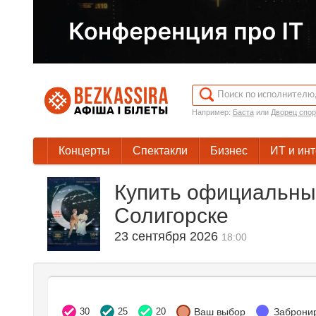
Например:
Баста
или
Дворец спор
Концерты
Спектакли
Бизнес
ИТ и ин
Купить официальные
Солигорске
23 сентября 2026
18:00
30
25
20
Ваш выбор
Заброни