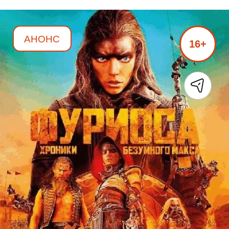
АНОНС
16+