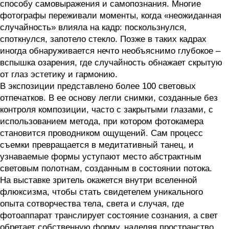
способу самовыражения и самопознания. Многие
фотографы переживали моменты, когда «неожиданная
случайность» влияла на кадр: поскользнулся,
споткнулся, запотело стекло. Позже в таких кадрах
иногда обнаруживается нечто необъяснимо глубокое –
вспышка озарения, где случайность обнажает скрытую
от глаз эстетику и гармонию.
В экспозиции представлено более 100 световых
отпечатков. В ее основу легли снимки, созданные без
контроля композиции, часто с закрытыми глазами, с
использованием метода, при котором фотокамера
становится проводником ощущений. Сам процесс
съемки превращается в медитативный танец, и
узнаваемые формы уступают место абстрактным
световым полотнам, созданным в состоянии потока.
На выставке зритель окажется внутри вселенной
флюксизма, чтобы стать свидетелем уникального
опыта сотворчества тела, света и случая, где
фотоаппарат транслирует состояние сознания, а свет
обретает собственную форму, наделяя пространство