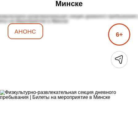
Минске
АНОНС
6+