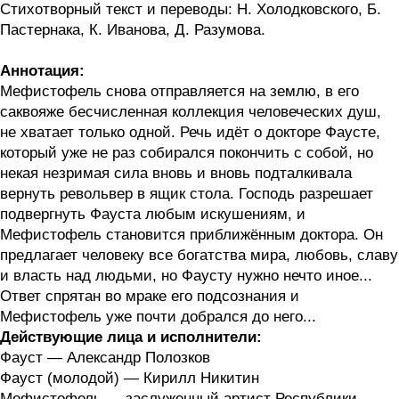
Стихотворный текст и переводы: Н. Холодковского, Б.
Пастернака, К. Иванова, Д. Разумова.
Аннотация:
Мефистофель снова отправляется на землю, в его
саквояже бесчисленная коллекция человеческих душ,
не хватает только одной. Речь идёт о докторе Фаусте,
который уже не раз собирался покончить с собой, но
некая незримая сила вновь и вновь подталкивала
вернуть револьвер в ящик стола. Господь разрешает
подвергнуть Фауста любым искушениям, и
Мефистофель становится приближённым доктора. Он
предлагает человеку все богатства мира, любовь, славу
и власть над людьми, но Фаусту нужно нечто иное...
Ответ спрятан во мраке его подсознания и
Мефистофель уже почти добрался до него...
Действующие лица и исполнители:
Фауст — Александр Полозков
Фауст (молодой) — Кирилл Никитин
Мефистофель — заслуженный артист Республики