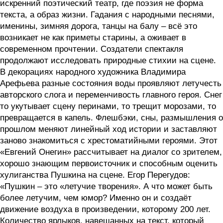
искренний поэтический театр, где поэзия не форма
текста, а образ жизни. Гадания с народными песнями,
именины, зимняя дорога, танцы на балу – всё это
возникает не как приметы старины, а оживает в
современном прочтении. Создатели спектакля
продолжают исследовать природные стихии на сцене.
В декорациях народного художника Владимира
Арефьева разные состояния воды проявляют летучесть
авторского слога и переменчивость главного героя. Снег
то укутывает сцену перинами, то трещит морозами, то
превращается в капель. Флешбэки, сны, размышления о
прошлом меняют линейный ход истории и заставляют
заново знакомиться с хрестоматийными героями. Этот
«Евгений Онегин» рассчитывает на диалог со зрителем,
хорошо знающим первоисточник и способным оценить
хулиганства Пушкина на сцене. Егор Перегудов:
«Пушкин – это «летучие творения». А что может быть
более летучим, чем юмор? Именно он и создаёт
движение воздуха в произведении, которому 200 лет.
Количество ярлыков, навешанных на текст, который