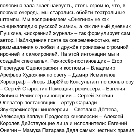
половина зала знает наизусть, столь огромно, что, в
первую очередь, мы старались обойти театральные
штампы. Мы воспринимаем «Онегина» не как
«энциклопедию русской жизни», а как личный дневник
Пушкина, «искренний журнал» – так формулирует сам
автор. Наблюдения поэта за современностью, его
размышления о любви и дружбе пронизаны огромной
иронией и самоиронией. На этой интонации мы и
создаём спектакль». Режиссёр-постановщик – Егор
Перегудов Сценография и костюмы – Владимир
Арефьев Художник по свету – Дамир Исмагилов
Хореограф – Игорь ШарØйко Консультант по фольклору
– Сергей Старостин Помощник режиссёра – Евгения
Зюбина Режиссёр киноверсии – Сергей Злобин
Оператор-постановщик – Артур Сариади
Звукорежиссёры киноверсии – Светлана Дёгтева,
Александр Каплун Продюсер киноверсии – Алексей
Королёв Действующие лица и исполнители: Евгений
Онегин – Мамука Патарава Дядя самых честных правил