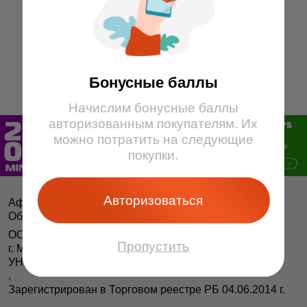
13
14
15
9
10
11
12
13
14
15
16
16
17
1
2
3
4
5
6
7
8
Бонусные баллы
Начислим бонусные баллы
авторизованным покупателям. Их
можно потратить на следующие
покупки.
Авторизоваться
Афіша і білеты BezKassira.by
©
Облачная система продажи билетов, 2013 — 2026
ООО «БЕЗКАССИРА БАЙ» Республика Беларусь
Пропустить
г. Минск, ул. Короля, 9, оф. 1
УНП 193615562
.
Зарегистрирован в Торговом реестре РБ 04.06.2014 г.