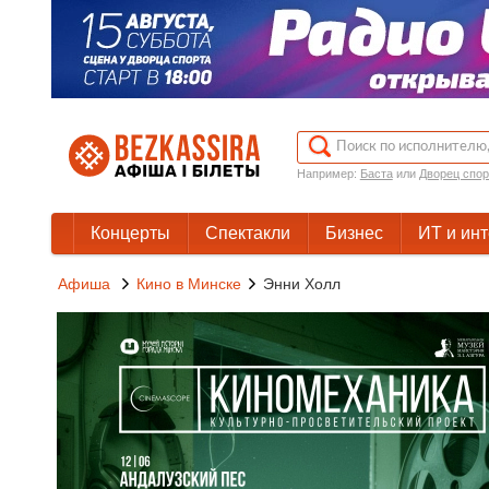
Например:
Баста
или
Дворец спор
Концерты
Спектакли
Бизнес
ИТ и ин
Афиша
Кино в Минске
Энни Холл