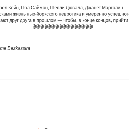
Кэрол Кейн, Пол Саймон, Шелли Дювалл, Джанет Марголин
ами жизнь нью-йоркского невротика и умеренно успешного
ают друг друга в прошлом — чтобы, в конце концов, прийти
🎬🎬🎬🎬🎬🎬🎬🎬🎬🎬🎬🎬🎬🎬🎬🎬
те Bezkassira