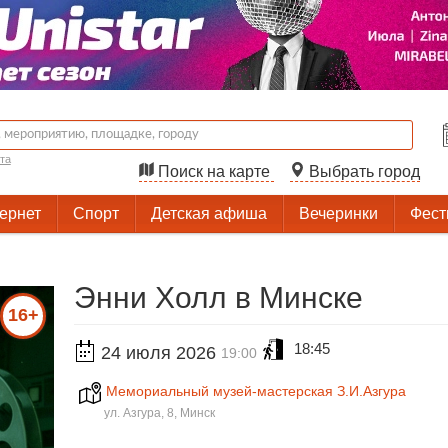
та
Поиск на карте
Выбрать город
тернет
Спорт
Детская афиша
Вечеринки
Фест
Энни Холл в Минске
16+
18:45
24 июля 2026
19:00
Мемориальный музей-мастерская З.И.Азгура
ул. Азгура, 8, Минск