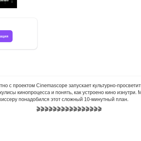
рация
тно с проектом Cinemascope запускает культурно-просвети
а кулисы кинопроцесса и понять, как устроено кино изнутри
ежиссеру понадобился этот сложный 10-минутный план.
🎬🎬🎬🎬🎬🎬🎬🎬🎬🎬🎬🎬🎬🎬🎬🎬