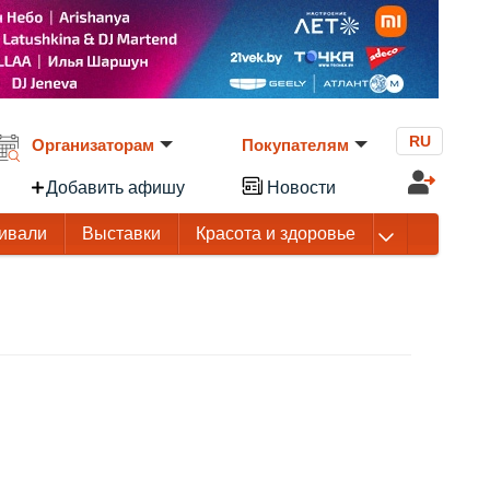
RU
Организаторам
Покупателям
Добавить афишу
Новости
ивали
Выставки
Красота и здоровье