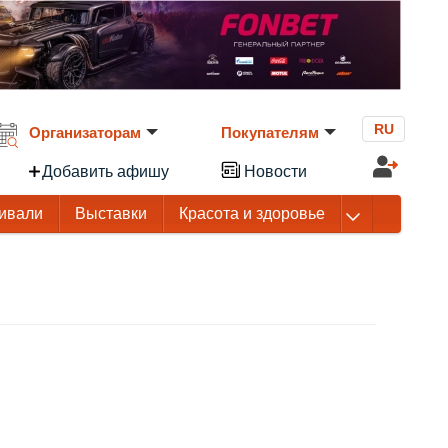
RU
Организаторам
Покупателям
Добавить афишу
Новости
ивали
Выставки
Красота и здоровье