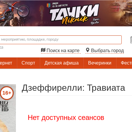
та
Поиск на карте
Выбрать город
тернет
Спорт
Детская афиша
Вечеринки
Фест
Дзеффирелли: Травиата
16+
Нет доступных сеансов