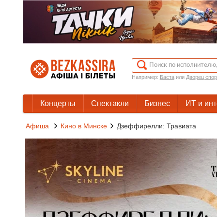
Например:
Баста
или
Дворец спор
Концерты
Спектакли
Бизнес
ИТ и ин
Афиша
Кино в Минске
Дзеффирелли: Травиата