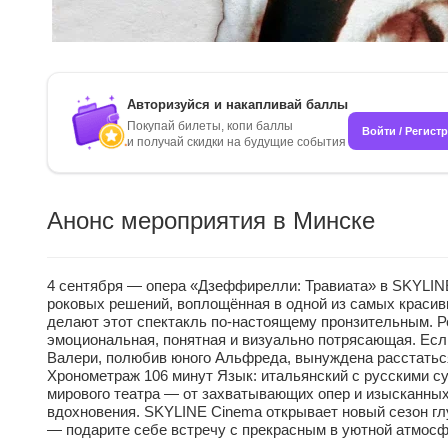
Авторизуйся и накапливай баллы
Покупай билеты, копи баллы
Войти / Регист
и получай скидки на будущие события
Анонс мероприятия в Минске
4 сентября — опера «Дзеффирелли: Травиата» в SKYLIN
роковых решений, воплощённая в одной из самых красив
делают этот спектакль по-настоящему пронзительным. Ре
эмоциональная, понятная и визуально потрясающая. Есл
Валери, полюбив юного Альфреда, вынуждена расстаться 
Хронометраж 106 минут Язык: итальянский с русскими с
мирового театра — от захватывающих опер и изысканных
вдохновения. SKYLINE Cinema открывает новый сезон глу
— подарите себе встречу с прекрасным в уютной атмос