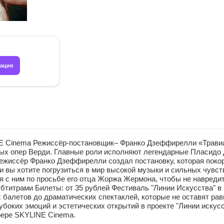
рация
E Cinema Режиссёр-постановщик– Франко Дзеффирелли «Травиат
ых опер Верди. Главные роли исполняют легендарные Пласидо До
жиссёр Франко Дзеффирелли создал постановку, которая покоря
и вы хотите погрузиться в мир высокой музыки и сильных чувст
с ним по просьбе его отца Жоржа Жермона, чтобы не навредить
убтитрами Билеты: от 35 рублей Фестиваль "Линии Искусства" 
 балетов до драматических спектаклей, которые не оставят р
боких эмоций и эстетических открытий в проекте "Линии искус
фере SKYLINE Cinema.