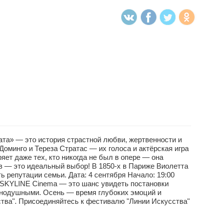
а» — это история страстной любви, жертвенности и
минго и Тереза Стратас — их голоса и актёрская игра
ет даже тех, кто никогда не был в опере — она
в — это идеальный выбор! В 1850-х в Париже Виолетта
 репутации семьи. Дата: 4 сентября Начало: 19:00
в SKYLINE Cinema — это шанс увидеть постановки
авнодушными. Осень — время глубоких эмоций и
ства". Присоединяйтесь к фестивалю "Линии Искусства"