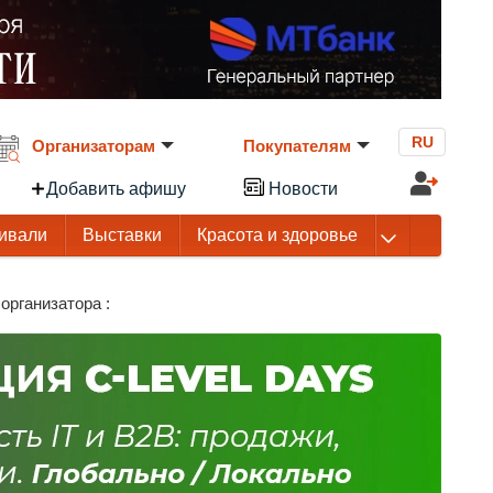
RU
Организаторам
Покупателям
Добавить афишу
Новости
ивали
Выставки
Красота и здоровье
организатора :