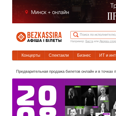
Например:
Баста
или
Дворец спор
Концерты
Спектакли
Бизнес
ИТ и ин
Предварительная продажа билетов онлайн и в точках п