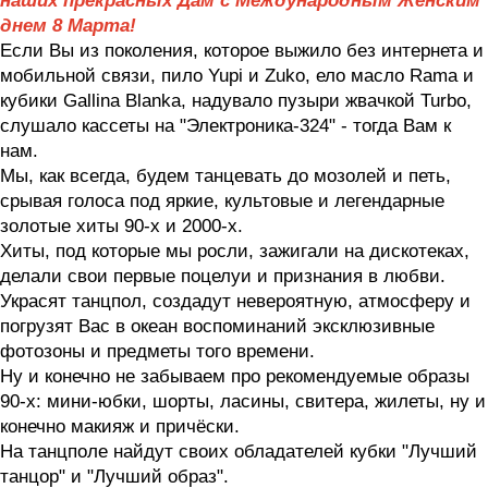
наших прекрасных Дам с Международным Женским
днем 8 Марта!
Если Вы из поколения, которое выжило без интернета и
мобильной связи, пило Yupi и Zuko, ело масло Rama и
кубики Gallina Blanka, надувало пузыри жвачкой Turbo,
слушало кассеты на "Электроника-324" - тогда Вам к
нам.
Мы, как всегда, будем танцевать до мозолей и петь,
срывая голоса под яркие, культовые и легендарные
золотые хиты 90-х и 2000-х.
Хиты, под которые мы росли, зажигали на дискотеках,
делали свои первые поцелуи и признания в любви.
Украсят танцпол, создадут невероятную, атмосферу и
погрузят Вас в океан воспоминаний эксклюзивные
фотозоны и предметы того времени.
Ну и конечно не забываем про рекомендуемые образы
90-х: мини-юбки, шорты, ласины, свитера, жилеты, ну и
конечно макияж и причёски.
На танцполе найдут своих обладателей кубки "Лучший
танцор" и "Лучший образ".