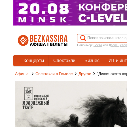
Например:
Баста
или
Дворец спор
Концерты
Спектакли
Бизнес
ИТ и ин
Афиша
Спектакли в Гомеле
Другое
"Дикая охота ко