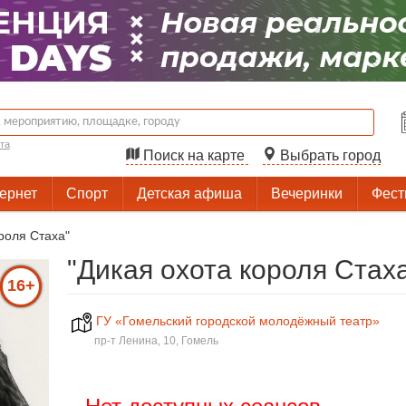
та
Поиск на карте
Выбрать город
тернет
Спорт
Детская афиша
Вечеринки
Фест
роля Стаха"
"Дикая охота короля Стах
16+
ГУ «Гомельский городской молодёжный театр»
пр-т Ленина, 10, Гомель