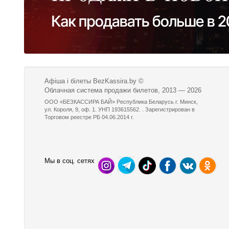
Афіша і білеты BezKassira.by
©
Облачная система продажи билетов, 2013 — 2026
ООО «БЕЗКАССИРА БАЙ» Республика Беларусь г. Минск,
ул. Короля, 9, оф. 1. УНП 193615562. . Зарегистрирован в
Торговом реестре РБ 04.06.2014 г.
Мы в соц. сетях