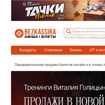
Например:
Баста
или
Дворец спор
Концерты
Спектакли
Бизнес
ИТ и ин
Предварительная продажа билетов онлайн и в точках п