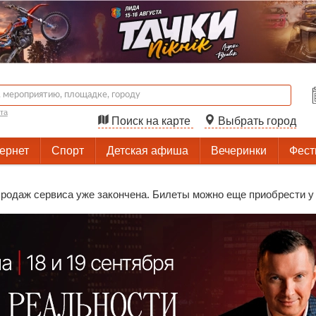
та
Поиск на карте
Выбрать город
тернет
Спорт
Детская афиша
Вечеринки
Фест
родаж сервиса уже закончена. Билеты можно еще приобрести у 