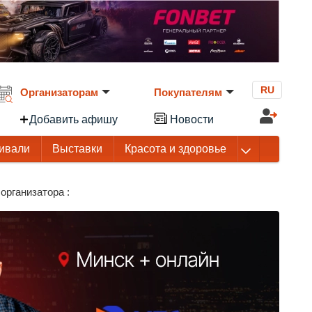
RU
Организаторам
Покупателям
Добавить афишу
Новости
ивали
Выставки
Красота и здоровье
организатора :