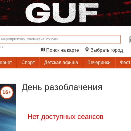
та
Поиск на карте
Выбрать город
тернет
Спорт
Детская афиша
Вечеринки
Фест
День разоблачения
16+
Нет доступных сеансов