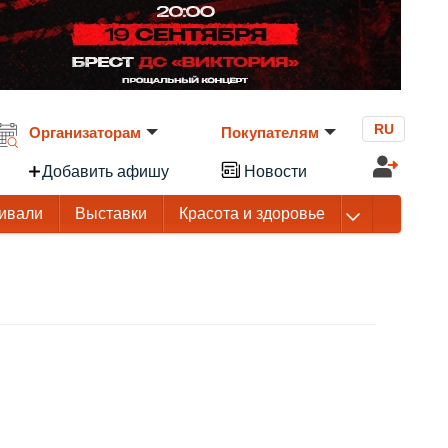
RU
Организаторам
Покупателям
Добавить афишу
Новости
ивали
Выставки
Красота и здоровье