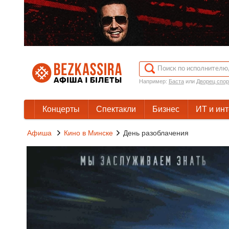
Например:
Баста
или
Дворец спор
Концерты
Спектакли
Бизнес
ИТ и ин
Афиша
Кино в Минске
День разоблачения