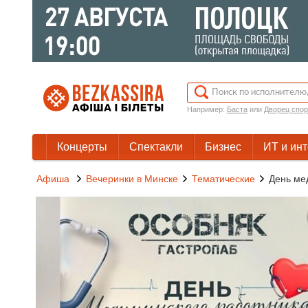
Например:
Баста
или
Дворец спор
Концерты
Спектакли
Бизнес
ИТ и ин
Афиша
Вечеринки в Минске
Тематические
День ме