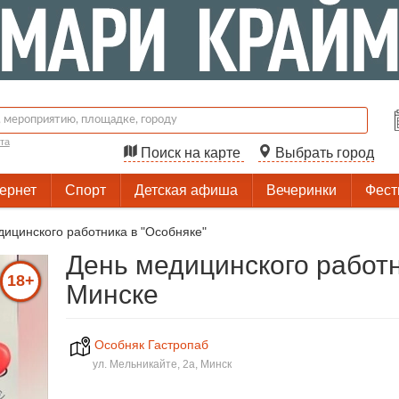
та
Поиск на карте
Выбрать город
тернет
Спорт
Детская афиша
Вечеринки
Фест
дицинского работника в "Особняке"
День медицинского работн
18+
Минске
Особняк Гастропаб
ул. Мельникайте, 2а, Минск