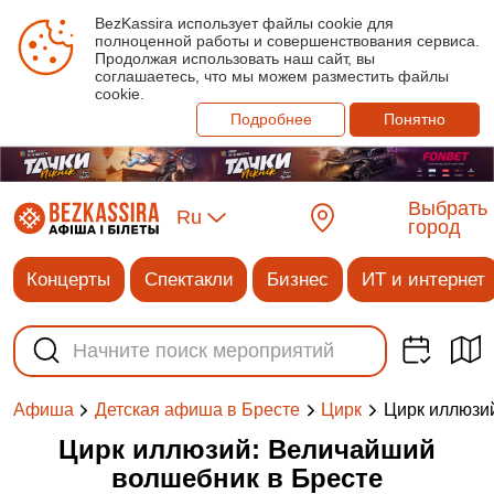
BezKassira использует файлы cookie для
полноценной работы и совершенствования сервиса.
Продолжая использовать наш сайт, вы
соглашаетесь, что мы можем разместить файлы
cookie.
Подробнее
Понятно
Выбрать
Ru
город
Концерты
Спектакли
Бизнес
ИТ и интернет
Цирк иллюзи
Афиша
Детская афиша в Бресте
Цирк
Цирк иллюзий: Величайший
волшебник в Бресте