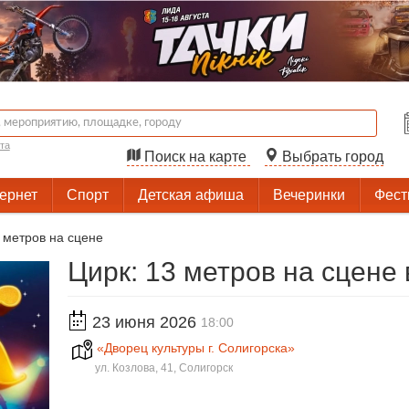
та
Поиск на карте
Выбрать город
тернет
Спорт
Детская афиша
Вечеринки
Фест
 метров на сцене
Цирк: 13 метров на сцене
23 июня 2026
18:00
«Дворец культуры г. Солигорска»
ул. Козлова, 41, Солигорск