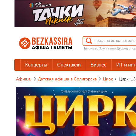
Например:
Баста
или
Дворец спор
Концерты
Спектакли
Бизнес
ИТ и ин
Афиша
Детская афиша в Солигорске
Цирк
Цирк: 13