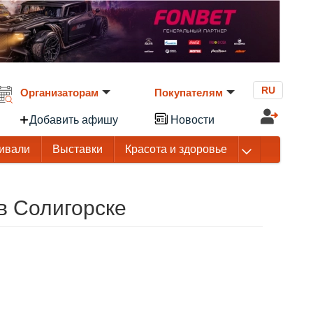
RU
Организаторам
Покупателям
Добавить афишу
Новости
ивали
Выставки
Красота и здоровье
 в Солигорске