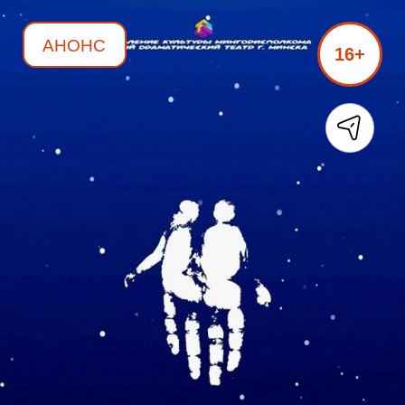
АНОНС
16+