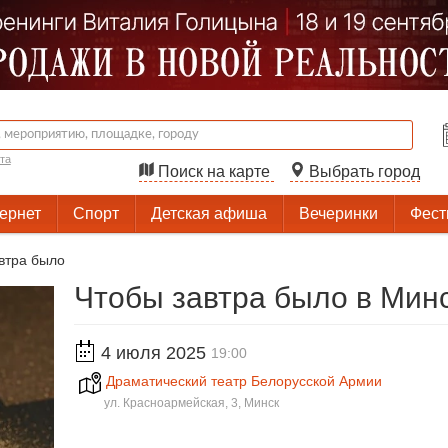
та
Поиск на карте
Выбрать город
тернет
Спорт
Детская афиша
Вечеринки
Фест
втра было
Чтобы завтра было в Мин
4 июля 2025
19:00
Драматический театр Белорусской Армии
ул. Красноармейская, 3, Минск