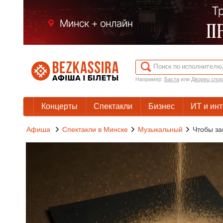
Например:
Баста
или
Дворец спор
Концерты
Спектакли
Бизнес
ИТ и ин
Афиша
Спектакли в Минске
Музыкальный
Чтобы за