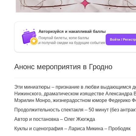
Авторизуйся и накапливай баллы
Покупай билеты, копи баллы
Войти / Регист
и получай скидки на будущие события
Анонс мероприятия в Гродно
Эти миниатюры – признание в любви выдающимся де
Нижинского, драматическом изяществе Александра В
Мэрилин Монро, жизнерадостном юморе Федерико 
Продолжительность спектакля – 50 минут (без антрак
Автор и постановка – Олег Жюгжда
Куклы и сценография – Лариса Микина – Прободяк