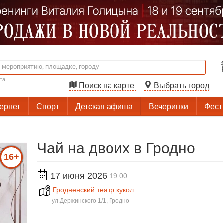
та
Поиск на карте
Выбрать город
тернет
Спорт
Детская афиша
Вечеринки
Фест
Чай на двоих в Гродно
16+
17 июня 2026
19:00
Гродненский театр кукол
ул.Держинского 1/1, Гродно