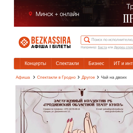
Например:
Баста
или
Дворец спор
Концерты
Спектакли
Бизнес
ИТ и ин
Афиша
Спектакли в Гродно
Другое
Чай на двоих