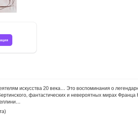
рация
ятелям искусства 20 века… Это воспоминания о легендар
ертинского, фантастических и невероятных мирах Франца 
Феллини…
та)