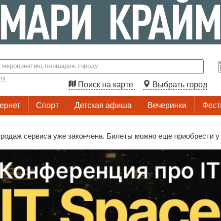
та
Поиск на карте
Выбрать город
тернет
Спорт
Детская афиша
Вечеринки
Фест
одаж сервиса уже закончена. Билеты можно еще приобрести у ор