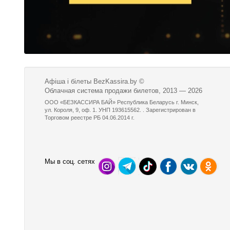
Афіша і білеты BezKassira.by
©
Облачная система продажи билетов, 2013 — 2026
ООО «БЕЗКАССИРА БАЙ» Республика Беларусь г. Минск,
ул. Короля, 9, оф. 1. УНП 193615562. . Зарегистрирован в
Торговом реестре РБ 04.06.2014 г.
Мы в соц. сетях