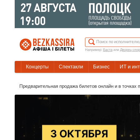
Например:
Баста
или
Дворец спор
Концерты
Спектакли
Бизнес
ИТ и ин
Предварительная продажа билетов онлайн и в точках пр