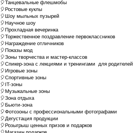
🎈Танцевальные флешмобы
🎈Ростовые куклы
🎈Шоу мыльных пузырей
🎈Научное шоу
🎈Прохладная вечеринка
🎈Торжественное поздравление первоклассников
🎈Награждение отличников
🎈Показы мод
🎈Зоны творчества и мастер-классов
🎈Спикер-зона с лекциями и тренингами для родителей
🎈Игровые зоны
🎈Спортивные зоны
🎈IT-зоны
🎈Музыкальные зоны
🎈Зона отдыха
🎈Бьюти-зона
🎈Фотозоны с профессиональными фотографами
🎈Дегустация продукции
🎈Розыгрыш ценных призов и подарков
🎈Магазин подарков