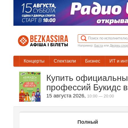
Например:
Баста
или
Дворец спор
Концерты
Спектакли
Бизнес
ИТ и ин
Купить официальные
профессий Букидс в
15 августа 2026
,
10:00 — 20:00
Полный