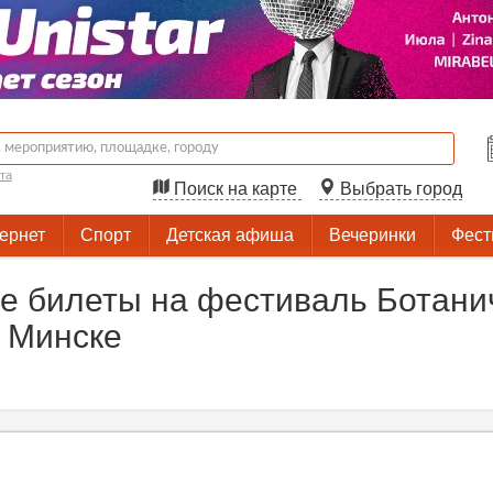
та
Поиск на карте
Выбрать город
тернет
Спорт
Детская афиша
Вечеринки
Фест
 билеты на фестиваль Ботанич
 Минске