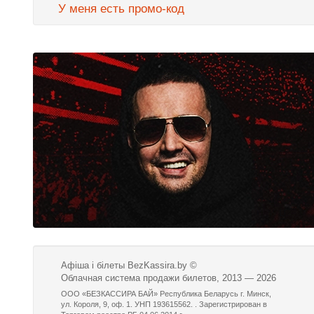
У меня есть промо-код
Афіша і білеты BezKassira.by
©
Облачная система продажи билетов, 2013 — 2026
ООО «БЕЗКАССИРА БАЙ» Республика Беларусь г. Минск,
ул. Короля, 9, оф. 1. УНП 193615562. . Зарегистрирован в