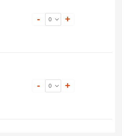
-
+
-
+