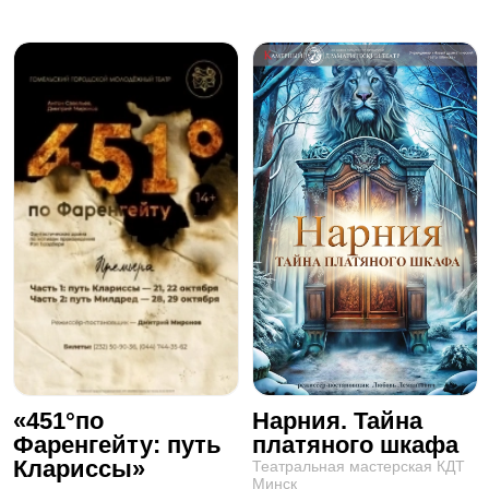
«451°по
Нарния. Тайна
Фаренгейту: путь
платяного шкафа
Клариссы»
Театральная мастерская КДТ
Минск