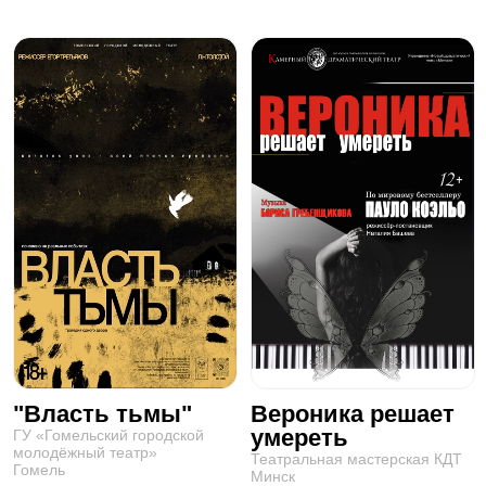
"Власть тьмы"
Вероника решает
умереть
ГУ «Гомельский городской
молодёжный театр»
Театральная мастерская КДТ
Гомель
Минск