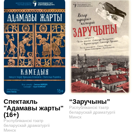
Спектакль
“Заручыны”
"Адамавы жарты"
Рэспублiканскi тэатр
беларускай драматургii
(16+)
Минск
Рэспублiканскi тэатр
беларускай драматургii
Минск