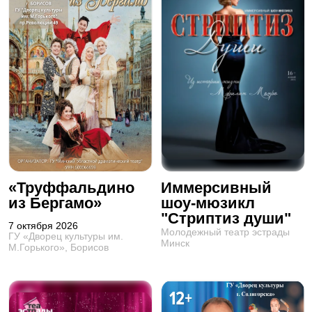
«Труффальдино
Иммерсивный
из Бергамо»
шоу-мюзикл
"Стриптиз души"
7 октября 2026
Молодежный театр эстрады
ГУ «Дворец культуры им.
Минск
М.Горького», Борисов