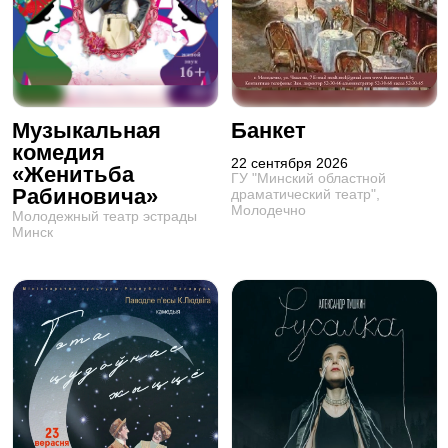
Музыкальная
Банкет
комедия
22 сентября 2026
«Женитьба
ГУ "Минский областной
Рабиновича»
драматический театр",
Молодечно
Молодежный театр эстрады
Минск