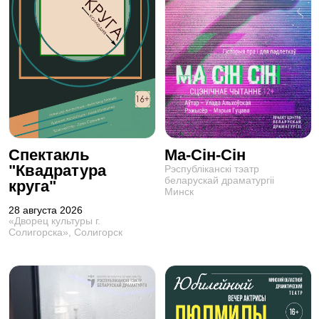
Спектакль
Ма-Сін-Сін
"Квадратура
Рэспублiканскi тэатр
беларускай драматургii
круга"
Минск
28 августа 2026
«Дворец культуры г.
Солигорска», Солигорск