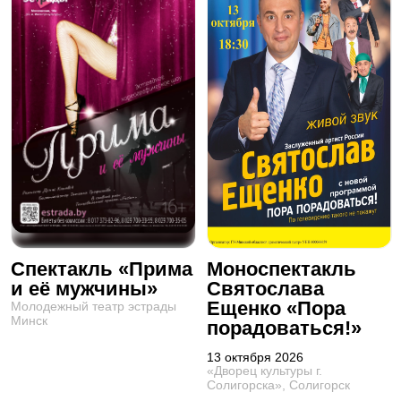
Спектакль «Прима
Моноспектакль
и её мужчины»
Святослава
Ещенко «Пора
Молодежный театр эстрады
Минск
порадоваться!»
13 октября 2026
«Дворец культуры г.
Солигорска», Солигорск