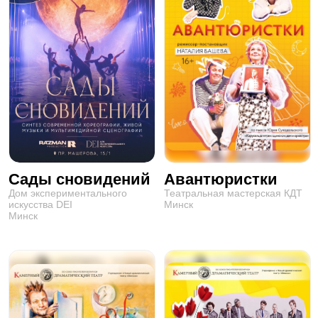
Сады сновидений
Авантюристки
Дом экспериментального
Театральная мастерская КДТ
искусства DEI
Минск
Минск