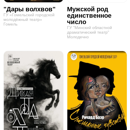
"Дары волхвов"
Мужской род
единственное
ГУ «Гомельский городской
молодёжный театр»
число
Гомель
ГУ "Минский областной
драматический театр"
Молодечно