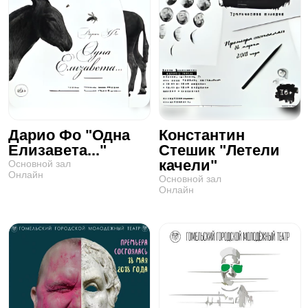
Дарио Фо "Одна
Константин
Елизавета..."
Стешик "Летели
качели"
Основной зал
Онлайн
Основной зал
Онлайн