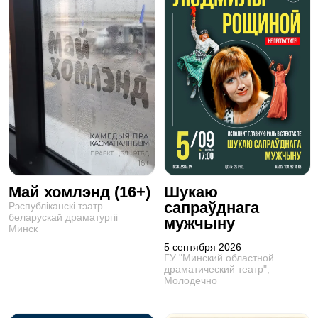
Май хомлэнд (16+)
Шукаю
сапраўднага
Рэспублiканскi тэатр
беларускай драматургii
мужчыну
Минск
5 сентября 2026
ГУ "Минский областной
драматический театр",
Молодечно