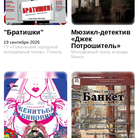
"Братишки"
Мюзикл-детектив
«Джек
19 сентября 2026
Потрошитель»
ГУ «Гомельский городской
Молодежный театр эстрады
молодёжный театр», Гомель
Минск