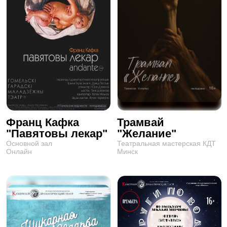
Франц Кафка
Трамвай
"Павятовы лекар"
"Желание"
Основной зал
Театральная мастерская КДТ
Онлайн
Минск