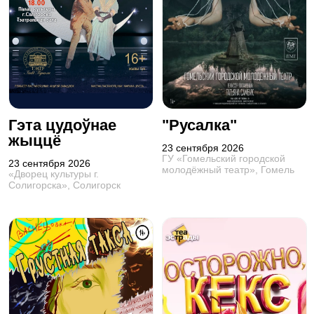
Гэта цудоўнае
"Русалка"
жыццё
23 сентября 2026
ГУ «Гомельский городской
23 сентября 2026
молодёжный театр», Гомель
«Дворец культуры г.
Солигорска», Солигорск