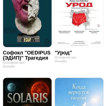
Софокл "OEDIPUS
"Урод"
(ЭДИП)" Трагедия
Основной зал
Онлайн
Основной зал
Онлайн