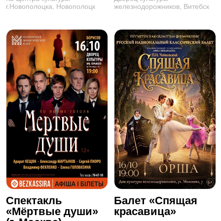
г.Новополоцка, Новополоцк
железнодорожников, Витебск
Спектакль
Балет «Спящая
«Мёртвые души»
красавица»