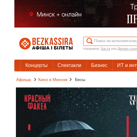
Например:
Баста
или
Дворец спор
Концерты
Спектакли
Бизнес
ИТ и ин
Афиша
Кино в Минске
Бесы