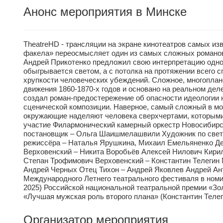
Анонс мероприятия в Минске
TheatreHD - трансляции на экране кинотеатров самых из
факела» переосмысляет один из самых сложных романов
Андрей Прикотенко предложил свою интерпретацию однои
обыгрывается светом, а с потолка на протяжении всего 
хрупкости человеческих убеждений. Сложное, многопла
движения 1860-1870-х годов и основано на реальном де
создал роман-предостережение об опасности идеологии н
сценической композиции. Наверное, самый сложный в моей
окружающие наделяют человека сверхчертами, которыми о
участие Филармонический камерный оркестр Новосибирс
постановщик – Ольга Шаишмелашвили Художник по свету
режиссёра – Наталья Ярушкина, Михаил Емельяненко Де
Верховенский – Никита Воробьёв Алексей Нилович Кири
Степан Трофимович Верховенский – Константин Телегин
Андрей Черных Отец Тихон – Андрей Яковлев Андрей Ан
Международного Летнего театрального фестиваля в номи
2025) Российской национальной театральной премии «Зо
«Лучшая мужская роль второго плана» (Константин Телег
Организатор мероприятия