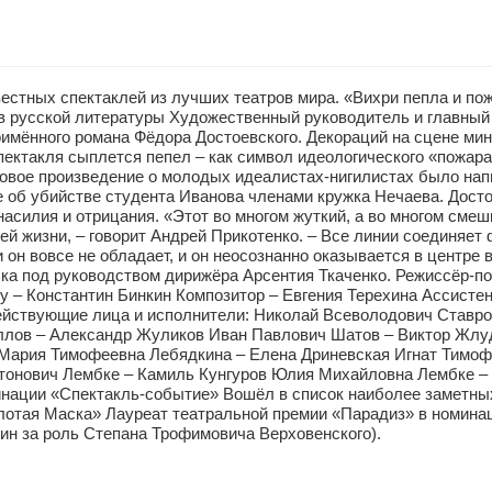
вестных спектаклей из лучших театров мира. «Вихри пепла и по
 русской литературы Художественный руководитель и главный
мённого романа Фёдора Достоевского. Декораций на сцене мини
спектакля сыплется пепел – как символ идеологического «пожар
новое произведение о молодых идеалистах-нигилистах было на
ле об убийстве студента Иванова членами кружка Нечаева. Дос
асилия и отрицания. «Этот во многом жуткий, а во многом сме
 жизни, – говорит Андрей Прикотенко. – Все линии соединяет фи
н вовсе не обладает, и он неосознанно оказывается в центре в
ка под руководством дирижёра Арсентия Ткаченко. Режиссёр-п
 – Константин Бинкин Композитор – Евгения Терехина Ассисте
йствующие лица и исполнители: Николай Всеволодович Ставро
ллов – Александр Жуликов Иван Павлович Шатов – Виктор Жлу
 Мария Тимофеевна Лебядкина – Елена Дриневская Игнат Тимоф
тонович Лембке – Камиль Кунгуров Юлия Михайловна Лембке – 
нации «Спектакль-событие» Вошёл в список наиболее заметных 
лотая Маска» Лауреат театральной премии «Парадиз» в номина
ин за роль Степана Трофимовича Верховенского).