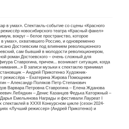
жар в умах». Спектакль-событие со сцены «Красного
 режиссёр новосибирского театра «Красный факел»
мум, вокруг – белое пространство, которое
а в умах», охватившего Россию, и одновременно
писано Достоевским под влиянием революционного
тоевский, сам бывший в молодости революционером,
шной роман Достоевского – очень сложный для
гура Ставрогина, причем... возникает ситуация, когда
нимания...» В записи музыки к спектаклю принимал
остановщик – Андрей Прикотенко Художник-
нт режиссёра – Екатерина Жирова Помощники
гин – Александр Поляков Петр Степанович
дов Варвара Петровна Ставрогина – Елена Жданова
еевич Лебядкин – Денис Казанцев Федька Каторжный –
Дарья Емельянова Награды и фестивали Лауреат I
спектаклей в XXXII Конкурсном цикле (сезон 2024-
циях «Лучший режиссер» (Андрей Прикотенко) и