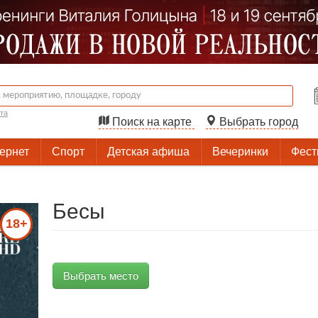
та
Поиск на карте
Выбрать город
тернет
Спорт
Детская афиша
Вечеринки
Фест
Бесы
18+
Выбрать место