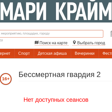
та
Поиск на карте
Выбрать город
тернет
Спорт
Детская афиша
Вечеринки
Фест
Бессмертная гвардия 2
16+
Нет доступных сеансов