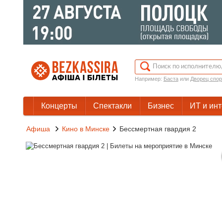
Например:
Баста
или
Дворец спор
Концерты
Спектакли
Бизнес
ИТ и ин
Афиша
Кино в Минске
Бессмертная гвардия 2