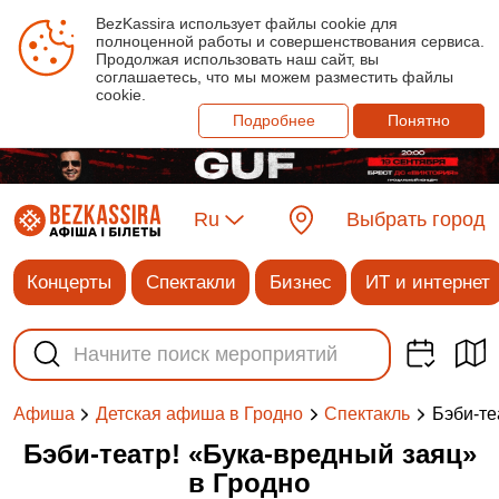
BezKassira использует файлы cookie для
полноценной работы и совершенствования сервиса.
Продолжая использовать наш сайт, вы
соглашаетесь, что мы можем разместить файлы
cookie.
Подробнее
Понятно
Ru
Выбрать город
Концерты
Спектакли
Бизнес
ИТ и интернет
Бэби-те
Афиша
Детская афиша в Гродно
Спектакль
Бэби-театр! «Бука-вредный заяц»
в Гродно